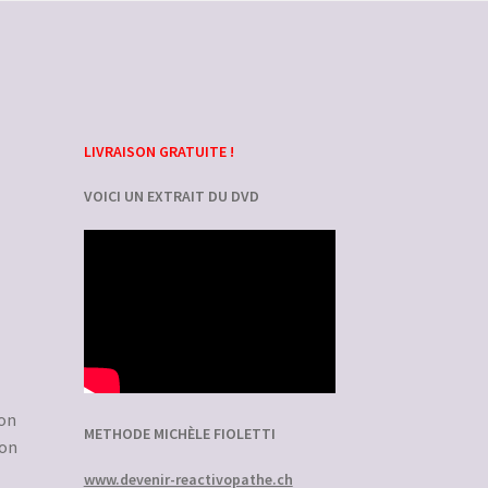
LIVRAISON GRATUITE !
VOICI UN EXTRAIT DU DVD
 on
METHODE MICHÈLE FIOLETTI
’on
www.devenir-reactivopathe.ch