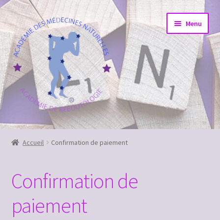
Aller
Aller
Menu
à
au
la
contenu
navigation
Accueil
Accueil
Confirmation de paiement
Commande
Confirmation de
Confirmation de paiement
paiement
Contact