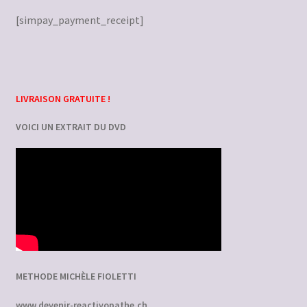
Échec du paiement
[simpay_payment_receipt]
Mon compte
Panier
LIVRAISON GRATUITE !
VOICI UN EXTRAIT DU DVD
METHODE MICHÈLE FIOLETTI
www.devenir-reactivopathe.ch